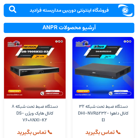
فروشگاه اینترنتی دوربین مداربسته فرادید
آرشیو محصولات ANPR
دستگاه ضبط تحت شبکه 32
دستگاه ضبط تحت شبکه 8
کانال داهوا DHI-NVR5232-
کانال هایک ویژن DS-
7608NXI-K2
EI
📞 تماس بگیرید
📞 تماس بگیرید