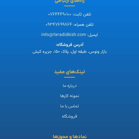
راه‌های ارتباطی
07644490100
تلفن ثابت:
09347699864
تلفن همراه:
info@faradidkish.com
ایمیل:
آدرس فروشگاه:
بازار ونوس، طبقه اول، پلاک ۱۵۰، جزیره کیش
لینک‌های مفید
درباره ما
نمونه کارها
تماس با ما
فروشگاه
نمادها و مجوزها