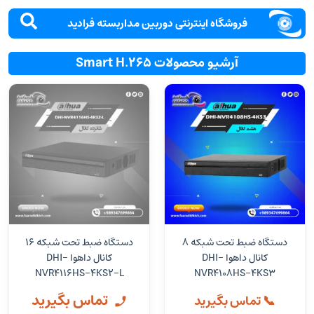
فروشگاه اینترنتی دوربین مداربسته فرادید
آرشیو محصولات Smart H.265
دستگاه ضبط تحت شبکه 8
دستگاه ضبط تحت شبکه 16
کانال داهوا DHI-
کانال داهوا DHI-
NVR4116HS-4KS2-L
NVR4108HS-4KS3
تماس بگیرید
📞 تماس بگیرید