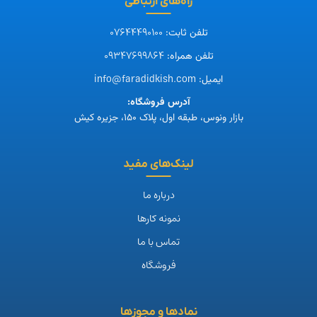
راه‌های ارتباطی
07644490100
تلفن ثابت:
09347699864
تلفن همراه:
info@faradidkish.com
ایمیل:
آدرس فروشگاه:
بازار ونوس، طبقه اول، پلاک ۱۵۰، جزیره کیش
لینک‌های مفید
درباره ما
نمونه کارها
تماس با ما
فروشگاه
نمادها و مجوزها