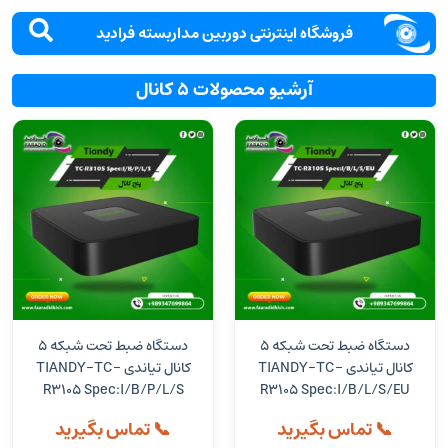
فروشگاه اینترنتی دوربین مداربسته فرادید
آرشیو محصولات 5 کانال
دستگاه ضبط تحت شبکه 5
دستگاه ضبط تحت شبکه 5
کانال تیاندی TIANDY-TC-
کانال تیاندی TIANDY-TC-
R3105 Spec:I/B/P/L/S
R3105 Spec:I/B/L/S/EU
📞 تماس بگیرید
📞 تماس بگیرید