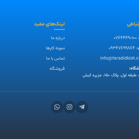
رتباطی
لینک‌های مفید
07644490100
درباره ما
:
09347699864
نمونه کارها
:
info@faradidkish.
تماس با ما
فروشگاه
گاه:
 اول، پلاک ۱۵۰، جزیره کیش