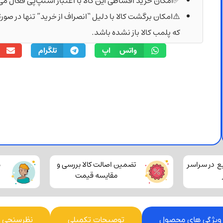
✅امکان خرید اقساطی این کالا با اعتبار اسنپ‌پی فعال می
⚠️امکان برگشت کالا با دلیل “انصراف از خرید” تنها در صو
که پلمب کالا باز نشده باشد.
واتس اپ
تلگرام
ع در سراسر
تضمین اصالت کالا بررسی و
م
مقایسه قیمت
ویژگی های محصول
توصیحات تکمیلی
نظرسنجی