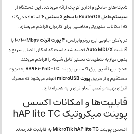
گی و اداری کوچک ارائه می‌دهد. این دستگاه از
س 4
استفاده می‌کند
دیریتی مناسبی برای کاربران فراهم می‌سازد.
 این روتر وایرلس،
۴ پورت اترنت 10/100Mbps
با
Auto M
تعبیه شده است که امکان اتصال سریع و
 تنظیمات دستی کابل شبکه را فراهم می‌کند.
ین برق اکسس پوینت
RB941-2nD-TC
به‌صورت
 طریق
پورت microUSB
انجام می‌شود که مصرف
 نصب آسان‌تری را به همراه دارد.
‌ها و امکانات اکسس
وتیک hAP lite TC
ت
MikroTik hAP lite TC
به قابلیت قدرتمند