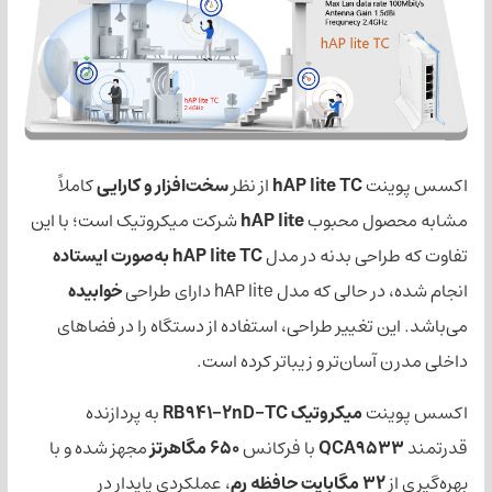
ت
hAP lite TC
از نظر
سخت‌افزار و کارایی
کاملاً
ل محبوب
hAP lite
شرکت میکروتیک است؛ با این
حی بدنه در مدل
hAP lite TC به‌صورت ایستاده
 مدل hAP lite دارای طراحی
خوابیده
 تغییر طراحی، استفاده از دستگاه را در فضاهای
سان‌تر و زیباتر کرده است.
ت
میکروتیک RB941-2nD-TC
به پردازنده
QCA95
با فرکانس
650 مگاهرتز
مجهز شده و با
ابایت حافظه رم
، عملکردی پایدار در