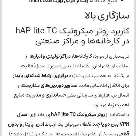
غذیه:
5 ولت از طریق پورت microUSB
 بالا
کاربرد روتر میکروتیک hAP lite TC
انه‌ها و مراکز صنعتی
موارد،
کارخانه‌ها، مراکز تولیدی و انبارها
از
اداری فاصله دارند و به‌صورت مجزا فعالیت
همین دلیل، نیاز به
برقراری ارتباط شبکه‌ای پایدار
طلاعاتی مانند
تصاویر دوربین‌های مداربسته
و
زارهای سازمانی نظیر
حسابداری و مدیریت منابع
دارد.
روتر میکروتیک hAP lite TC
و راه‌اندازی
اتصال
، می‌توان یک ارتباط
امن، پایدار و بدون
ش‌های مختلف مجموعه ایجاد کرد و تبادل داده‌ها