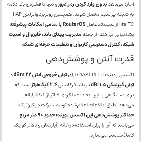
بدون وارد کردن رمز عبور
و تنها با فشردن یک دکمه
به شبکه بی‌سیم متصل شوند. همچنین روتربرد وایرلس hAP
RouterOS با تمامی امکانات پیشرفته
کند؛ از جمله
مدیریت پهنای باند، فایروال و امنیت
دسترسی کاربران و تنظیمات حرفه‌ای شبکه
.
نتن و پوشش‌دهی
ارای
توان خروجی آنتن 22 dBm
و
dB
در باند فرکانسی
2.4 گیگاهرتز
است که
با این ابعاد، عملکردی فراتر از انتظار ارائه
 اطلاعات اعلام‌شده توسط شرکت میکروتیک،
هی این اکسس پوینت حدود 90 متر مربع
 را برای استفاده در خانه، آپارتمان و دفاتر کوچک
 می‌سازد.