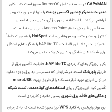
ر سیستم‌عامل RouterOS مجهز است که امکان
رکز چندین اکسس پوینت
را تنها از طریق یک روتر
 با استفاده از این ویژگی، بدون نیاز به اتصال
مستقیم و فیزیکی به هر Access Point، می‌توان تنظیمات،
ریت سرویس‌هایی مانند
HotSpot
را به‌صورت کاملاً
متمرکز انجام داد. این قابلیت، hAP lite TC را به گزینه‌ای ایده‌آل
ی خانگی و اداری کوچک تبدیل می‌کند.
‌های کاربردی
hAP lite TC
، قابلیت تأمین برق از
نک
است. در شرایطی که دسترسی به برق وجود ندارد،
 مورد نیاز دستگاه را از طریق پورت
microUSB
ن ویژگی برای
استفاده‌های کوتاه‌مدت، تست شبکه
فاقد برق شهری
بسیار مفید و کاربردی است.
رلس به
کلید WPS
نیز مجهز شده است که به کاربران