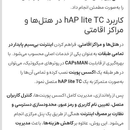
طمئن انجام داد.
کاربرد hAP lite TC در هتل‌ها و
امتی
راکز اقامتی
، فراهم کردن
اینترنت بی‌سیم پایدار در
ت
به‌عنوان یکی از خدمات اصلی محسوب می‌شود. با
قابلیت
CAPsMAN
در روترهای میکروتیک، می‌توان
یک
اکسس پوینت
نصب کرده و تمامی آن‌ها را
کز به یک
hAP lite TC
متصل نمود.
دازی، مدیریت کامل اکسس پوینت‌ها،
کنترل کاربران
 نام کاربری و رمز عبور، محدودسازی دسترسی و
ف اینترنت
همگی از طریق یک پنل مرکزی انجام
روش، علاوه بر
کاهش هزینه‌ها
، باعث
مدیریت