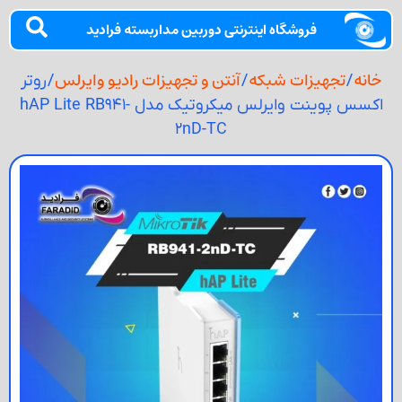
روشگاه اینترنتی دوربین مداربسته فرادید
ات شبکه
آنتن و تجهیزات رادیو وایرلس
/
/ روتر
اکسس پوینت وایرلس میکروتیک مدل hAP Lite RB941-
2nD-TC