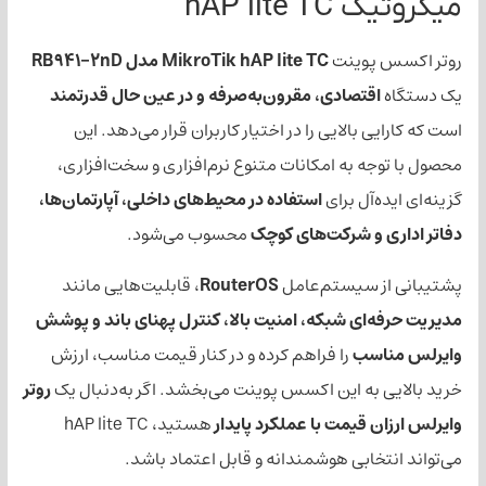
hAP li
پوینت
MikroTik hAP lite TC مدل RB941-2nD
قتصادی، مقرون‌به‌صرفه و در عین حال قدرتمند
 بالایی را در اختیار کاربران قرار می‌دهد. این
ه به امکانات متنوع نرم‌افزاری و سخت‌افزاری،
آل برای
استفاده در محیط‌های داخلی، آپارتمان‌ها،
و شرکت‌های کوچک
محسوب می‌شود.
 سیستم‌عامل
RouterOS
، قابلیت‌هایی مانند
ای شبکه، امنیت بالا، کنترل پهنای باند و پوشش
سب
را فراهم کرده و در کنار قیمت مناسب، ارزش
به این اکسس پوینت می‌بخشد. اگر به‌دنبال یک
روتر
 قیمت با عملکرد پایدار
هستید، hAP lite TC
خابی هوشمندانه و قابل اعتماد باشد.