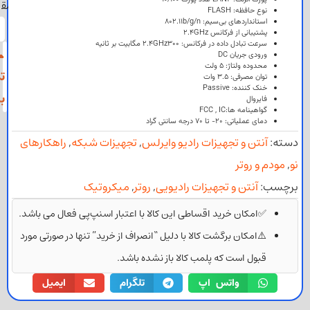
مقایسه
ه:
FLASH
های بی‌سیم:
802.11b/g/n
مقایسه
0
محصولات
فرکانس 2.4GHz
داده در فرکانس: 2.4GHz
300 مگابیت بر ثانیه
📞
ن DC
تاژ:
5 ولت
تماس
فی:
3.5 وات
ه:
Passive
بگیرید
 ها:
IC
,
FCC
اتی:
20- تا 70 درجه سانتی گراد
تجهیزات رادیو وایرلس
,
تجهیزات شبکه
,
راهکارهای
و تجهیزات رادیویی
,
روتر
,
میکروتیک
خرید اقساطی این کالا با اعتبار اسنپ‌پی فعال می باشد.
 برگشت کالا با دلیل “انصراف از خرید” تنها در صورتی مورد
ت که پلمب کالا باز نشده باشد.
واتس اپ
تلگرام
ایمیل