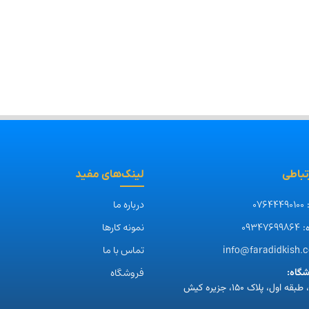
ار یو ای
اکستندر 2 پورت Poe اچ
مبدل یک به دو PoE
HRUI 
آر یو آی +HR902-AFR-
مدل HR-POESSC
-2401
21
0,000
485,000
تومان
تومان
2,520,000
تومان
 خرید
افزودن به سبد خرید
افزودن
افزودن به سبد خرید
رتباطی
لینک‌های مفید
07644490100
درباره ما
:
09347699864
نمونه کارها
:
info@faradidkish.
تماس با ما
فروشگاه
گاه:
 اول، پلاک ۱۵۰، جزیره کیش