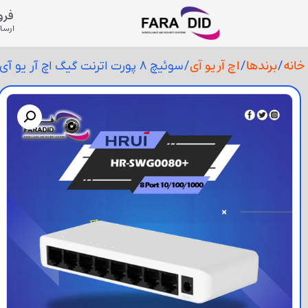
فرو
ارسال
خانه
برندها
اچ آر یو آی
/
/
/ سوئیچ 8 پورت اترنت گیگ اچ آر یو آی +HRUI HR-SWG0080