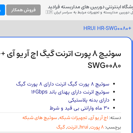
شگاه اینترنتی دوربین های مداربسته فرادید
فروش همکار
و
 دوربین مداربسته و تجهیزات مرتبط به سراسر ایران 🇮🇷
س
SWG0080
سوئیچ 8 پورت گیگ اترنت دارای ۸ پورت گیگ
سوئیچ اترنت دارای پهنای باند 16Gbps
دارای بدنه پلاستیکی
30 ماه وارانتی بی قید و شرط
دسته:
اچ آر یو آی
,
تجهیزات شبکه
,
سوئیچ های شبکه
برچسب:
8 پورت
,
hrui
,
اترنت
,
گیگ