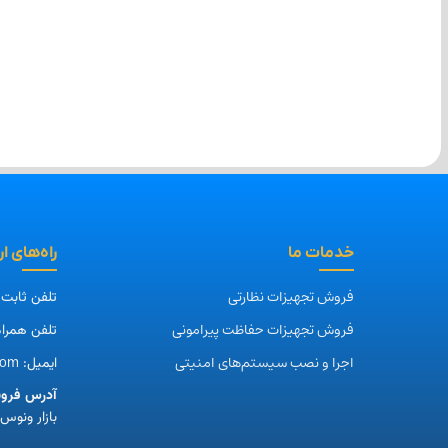
رادیو وایرلس اچ ار یو ای
رادیو وایرلس اچ ار یو ای
رادیو وایرلس اچ 
HR-CPE90B-5
HRUI HR-CPE45A-1
HRUI HR-CPE30A-1
14,100,000
14,700,000
9,500,000
تومان
تومان
اطلاعات بیشتر
اطلاعات بیشتر
افزودن به سبد
خدمات ما
راه‌های ا
فروش تجهیزات نظارتی
تلفن ثابت
فروش تجهیزات حفاظت پیرامونی
تلفن همراه
اجرا و نصب سیستم‌های امنیتی
com
ایمیل:
آدرس فروش
بازار ونوس، طبقه